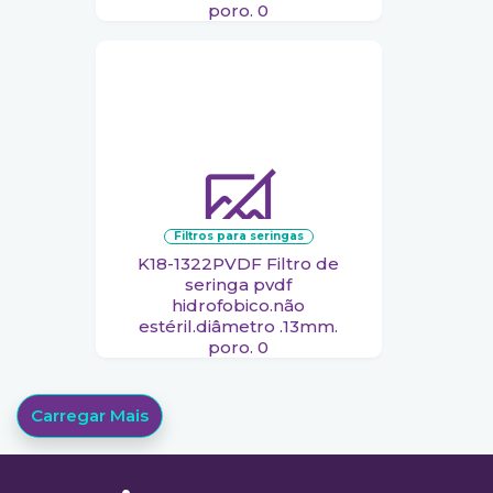
poro. 0
filtros para seringas
K18-1322PVDF Filtro de
seringa pvdf
hidrofobico.não
estéril.diâmetro .13mm.
poro. 0
Carregar Mais