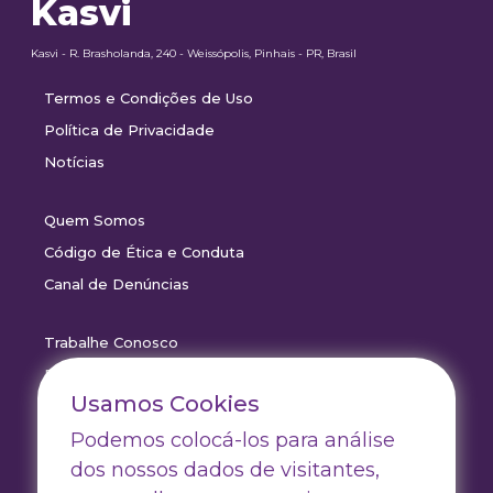
Kasvi
Kasvi - R. Brasholanda, 240 - Weissópolis, Pinhais - PR, Brasil
Termos e Condições de Uso
Política de Privacidade
Notícias
Quem Somos
Código de Ética e Conduta
Canal de Denúncias
Trabalhe Conosco
Drive Certificados
Usamos Cookies
Drive Outlet
Podemos colocá-los para análise
Drive Marketing
dos nossos dados de visitantes,