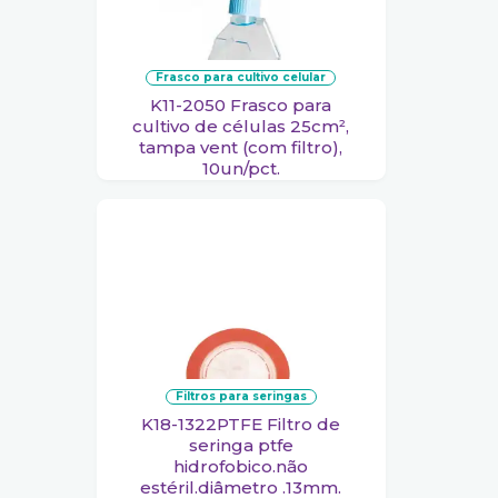
frasco para cultivo celular
K11-2050 Frasco para
cultivo de células 25cm²,
tampa vent (com filtro),
10un/pct.
filtros para seringas
K18-1322PTFE Filtro de
seringa ptfe
hidrofobico.não
estéril.diâmetro .13mm.