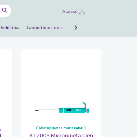
Acesso
Indústrias
Laboratórios de análises
Veterinário
micropipetas monocanal
l
K1-200S Micropipeta olen