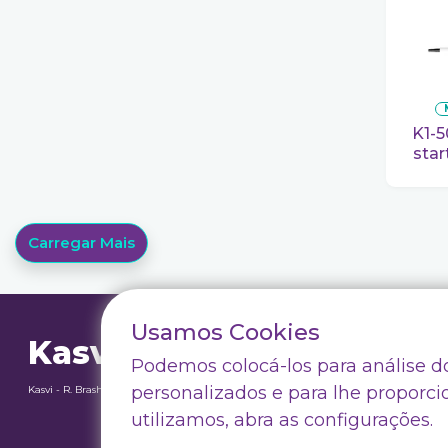
K1-50VS Micropipeta olen
star
Carregar Mais
Usamos Cookies
Kasvi
Termos e Con
Podemos colocá-los para análise do
Política de P
personalizados e para lhe proporci
Kasvi - R. Brasholanda, 240 - Weissópolis, Pinhais - PR, Brasil
Notícias
utilizamos, abra as configurações.
Drive Market