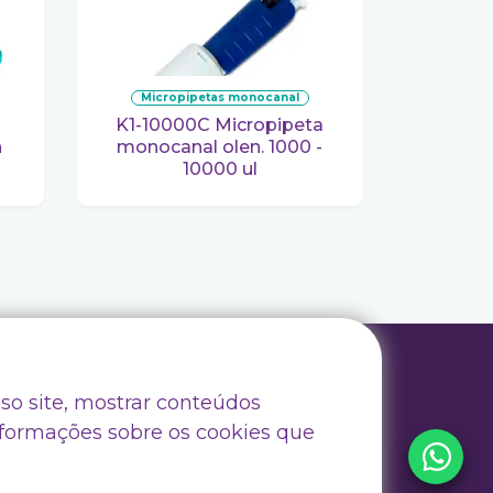
micropipetas monocanal
K1-10000C Micropipeta
monocanal olen. 1000 -
10000 ul
Trabalhe Conosco
so site, mostrar conteúdos
Drive Certificados
nformações sobre os cookies que
Drive Outlet