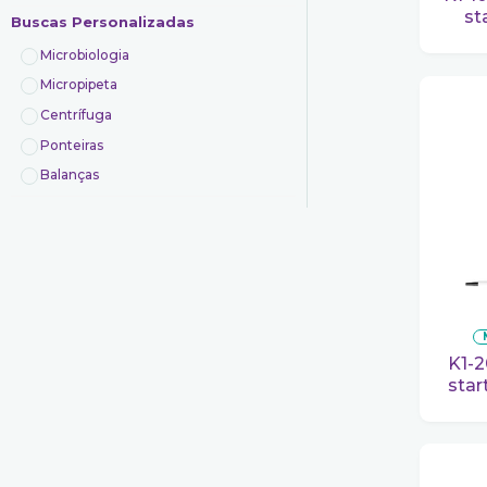
st
Buscas Personalizadas
Microbiologia
Micropipeta
Centrífuga
Ponteiras
Balanças
K1-20VS Micropipeta olen
star