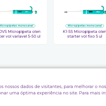
micropipetas monocanal
micropipetas monocanal
K1-5S Micropipeta olen
ter vol variavel 5-50 ul
starter vol fixo 5 ul
dições de Uso
Quem Somos
s nossos dados de visitantes, para melhorar o nos
rivacidade
Código de Ética e Conduta
onar uma óptima experiência no site. Para mais i
Canal de Denúncias
ing