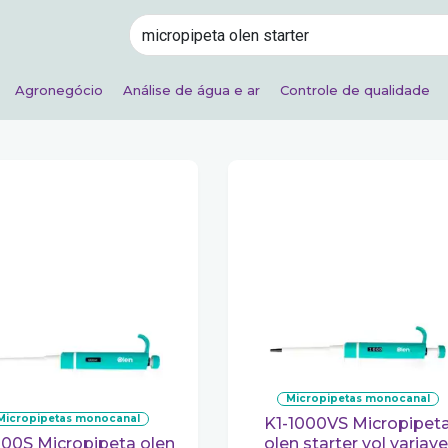
Agronegócio
Análise de água e ar
Controle de qualidade
micropipetas monocanal
micropipetas monocanal
K1-1000VS Micropipeta
olen starter vol variave