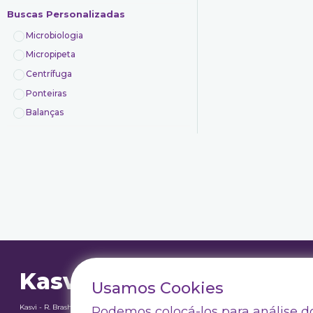
Buscas Personalizadas
Microbiologia
Micropipeta
Centrífuga
Ponteiras
Balanças
Kasvi
Termos e Con
Usamos Cookies
Política de P
Kasvi - R. Brasholanda, 240 - Weissópolis, Pinhais - PR, Brasil
Podemos colocá-los para análise do