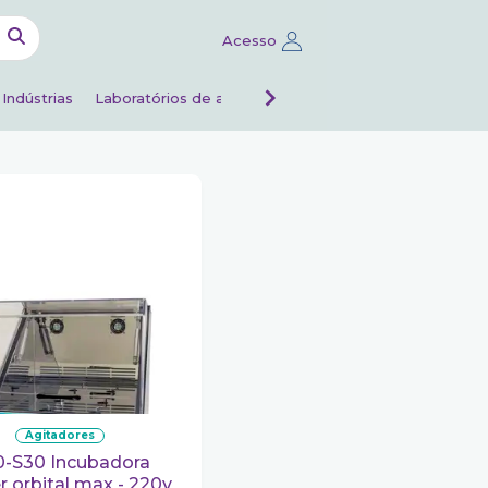
Acesso
Indústrias
Laboratórios de análises
Veterinário
agitadores
r orbital max - 220v