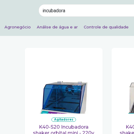
Agronegócio
Análise de água e ar
Controle de qualidade
agitadores
K40-S20 Incubadora
K40-S30 Incubadora
shaker orbital mini - 220v
shake