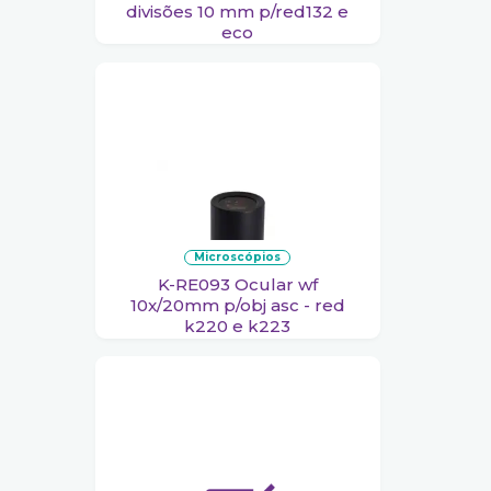
divisões 10 mm p/red132 e
eco
microscópios
K-RE093 Ocular wf
10x/20mm p/obj asc - red
k220 e k223