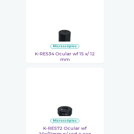
microscópios
K-RE534 Ocular wf 15 x/ 12
mm
microscópios
K-RE572 Ocular wf
20x/11mm p/ red e eco