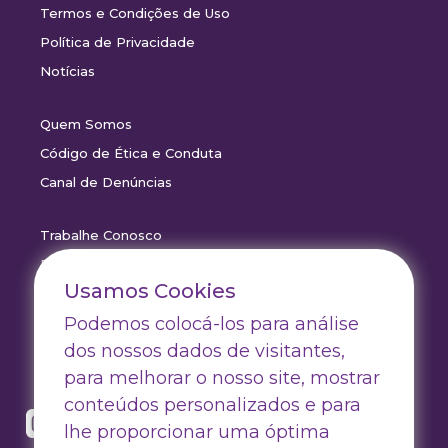
Termos e Condições de Uso
Política de Privacidade
Notícias
Quem Somos
Código de Ética e Conduta
Canal de Denúncias
Trabalhe Conosco
Drive Certificados
Usamos Cookies
Drive Outlet
Podemos colocá-los para análise
Drive Marketing
dos nossos dados de visitantes,
para melhorar o nosso site, mostrar
conteúdos personalizados e para
lhe proporcionar uma óptima