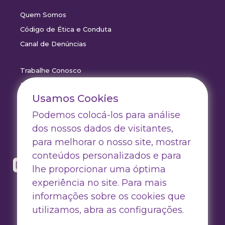
Quem Somos
Código de Ética e Conduta
Canal de Denúncias
Trabalhe Conosco
Drive Certificados
Usamos Cookies
Drive Outlet
Podemos colocá-los para análise
Drive Marketing
dos nossos dados de visitantes,
para melhorar o nosso site, mostrar
conteúdos personalizados e para
lhe proporcionar uma óptima
experiência no site. Para mais
informações sobre os cookies que
utilizamos, abra as configurações.