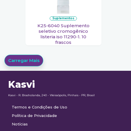
suplementos
K25-6040 Suplemento
seletivo cromogênico
listeria iso 11290-1. 10
frascos
Carregar Mais
Kasvi
Kasvi - R. Brasholanda, 240 - Weissópolis, Pinhais - PR, Brasil
Termos e Condições de Uso
Política de Privacidade
Notícias