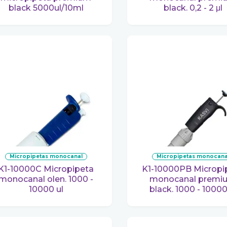
black 5000ul/10ml
black. 0,2 - 2 μl
micropipetas monocanal
micropipetas monocana
00C Micropipeta
K1-10000PB Micropipeta
monocanal olen. 1000 -
monocanal premi
10000 ul
black. 1000 - 10000