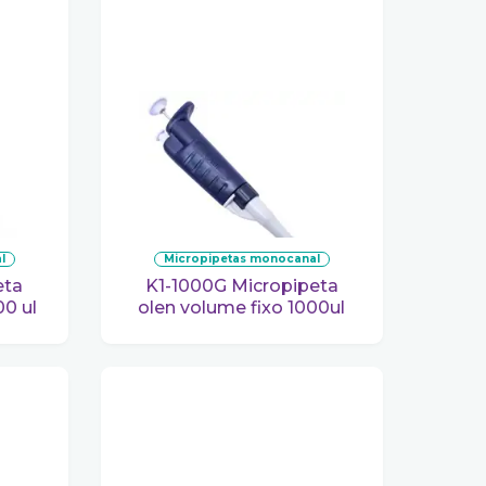
l
micropipetas monocanal
K1-1000G Micropipeta
00 ul
olen volume fixo 1000ul