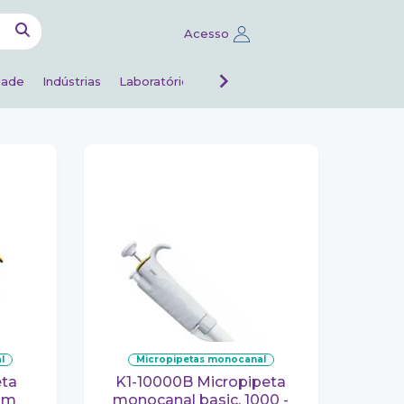
Acesso
dade
Indústrias
Laboratórios de análises
Veterinário
l
micropipetas monocanal
K1-10000B Micropipeta
um
monocanal basic. 1000 -