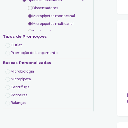
Dispensadores
Micropipetas monocanal
Micropipetas multicanal
Pipeta pasteur
Tipos de Promoções
Pipeta sorológicas
Outlet
Pipetador automático
Promoção de Lançamento
Pipetadores manuais
Buscas Personalizadas
Ponteiras
Transporte e armazenamento
Microbiologia
Uso geral
Micropipeta
Análise de água e ar
Centrífuga
Controle de qualidade
K1-100
Ponteiras
Indústrias
Balanças
Laboratórios de análises
Veterinário