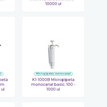
10000 ul
l
micropipetas monocanal
K1-1000B Micropipeta
um
monocanal basic. 100 -
 ul
1000 ul