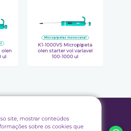
micropipetas monocanal
l
K1-1000VS Micropipeta
olen starter vol variavel
 ul
100-1000 ul
Trabalhe Conosco
so site, mostrar conteúdos
Drive Certificados
nformações sobre os cookies que
Drive Outlet