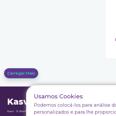
K1-1000
Carregar Mais
Usamos Cookies
Kasvi
Termos e Con
Podemos colocá-los para análise do
Política de P
personalizados e para lhe proporci
Kasvi - R. Brasholanda, 240 - Weissópolis, Pinhais - PR, Brasil
Notícias