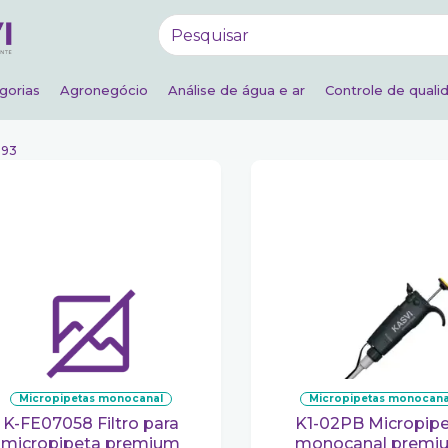
gorias
Agronegócio
Análise de água e ar
Controle de quali
 93
micropipetas monocanal
micropipetas monocana
K-FE07058 Filtro para
K1-02PB Micropipeta
micropipeta premium
monocanal premi