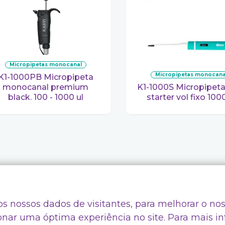
micropipetas monocanal
micropipetas monocana
PB Micropipeta
monocanal premium
K1-1000S Micropipeta olen
black. 100 - 1000 ul
starter vol fixo 1000
dições de Uso
Quem Somos
s nossos dados de visitantes, para melhorar o nos
rivacidade
Código de Ética e Conduta
onar uma óptima experiência no site. Para mais i
Canal de Denúncias