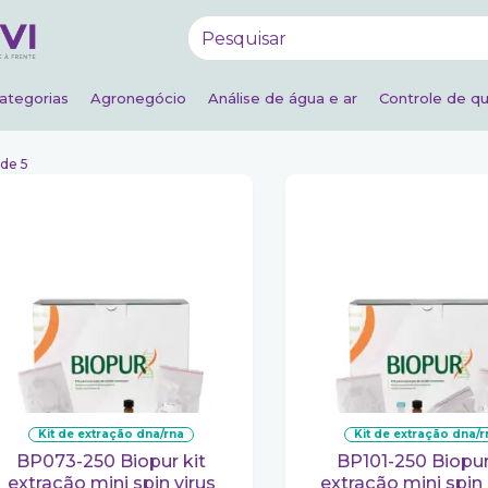
ategorias
Agronegócio
Análise de água e ar
Controle de qu
 de 5
kit de extração dna/rna
kit de extração dna/
BP073-250 Biopur kit
BP101-250 Biopur kit
extração mini spin virus
extração mini spin 