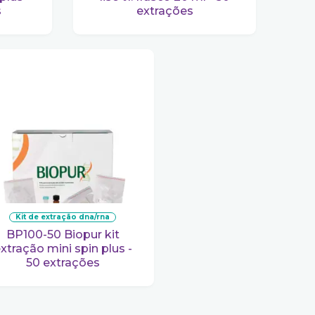
s
extrações
kit de extração dna/rna
BP100-50 Biopur kit
xtração mini spin plus -
50 extrações