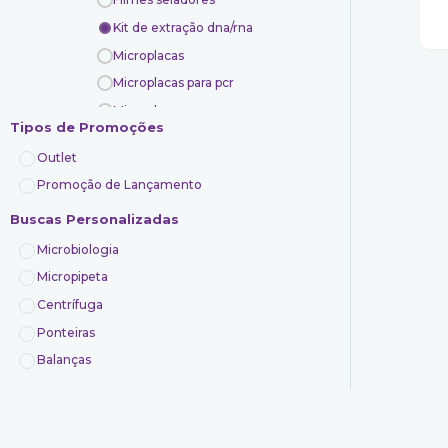
Kit de extração dna/rna
Microplacas
Microplacas para pcr
Microplacas para qpcr
Tipos de Promoções
Microtubos de centrifugação
Outlet
Microtubos para pcr
Promoção de Lançamento
Reagentes para biologia molecular
Buscas Personalizadas
Tubos criogênicos
Centrífugas
Microbiologia
Cromatografia
Micropipeta
Equipamentos
Centrífuga
Microbiologia
Ponteiras
Microscopia
Balanças
Pipetas e dosadores
Ponteiras
Reagentes