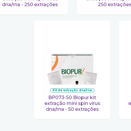
dna/rna - 250 extrações
250 extraçõe
kit de extração dna/rna
BP073-50 Biopur kit
extração mini spin virus
e
dna/rna - 50 extrações