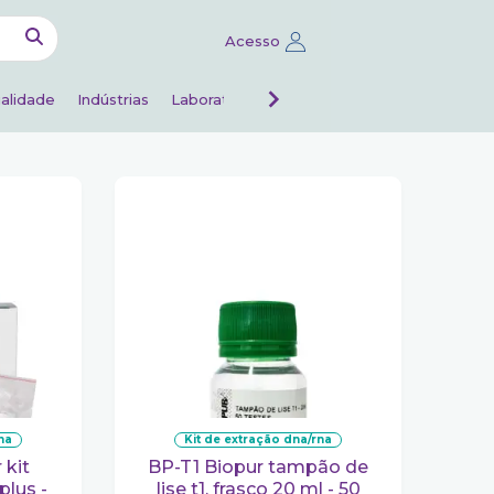
Acesso
alidade
Indústrias
Laboratórios de análises
Veterinário
rna
kit de extração dna/rna
BP-T1 Biopur tampão de
plus -
lise t1. frasco 20 ml - 50