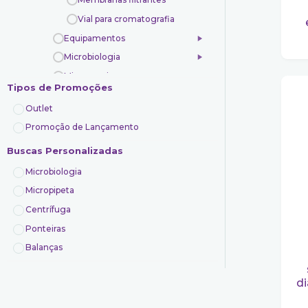
Vial para cromatografia
Equipamentos
Microbiologia
Microscopia
Tipos de Promoções
Pipetas e dosadores
Outlet
Transporte e armazenamento
Promoção de Lançamento
Uso geral
Buscas Personalizadas
Vidrarias
Controle de qualidade
Microbiologia
Indústrias
Micropipeta
Laboratórios de análises
Centrífuga
Veterinário
Ponteiras
Balanças
d