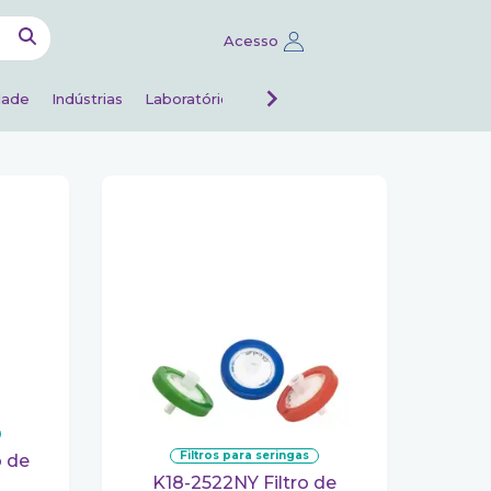
Acesso
dade
Indústrias
Laboratórios de análises
Veterinário
filtros para seringas
K18-2522NY Filtro de