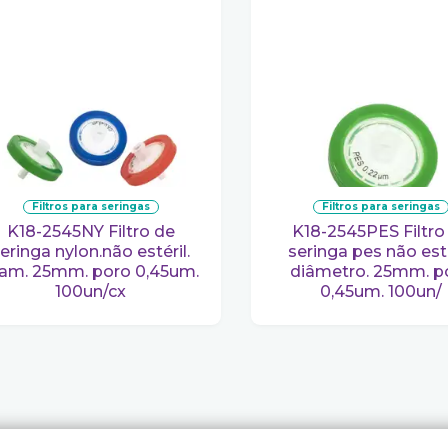
filtros para seringas
filtros para seringas
K18-2545NY Filtro de
K18-2545PES Filtro de
eringa nylon.não estéril.
seringa pes não esté
iam. 25mm. poro 0,45um.
diâmetro. 25mm. p
100un/cx
0,45um. 100un/