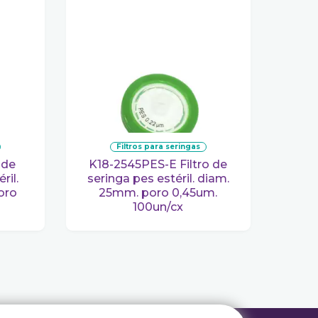
filtros para seringas
K18-2545PES-E Filtro de
ril.
seringa pes estéril. diam.
oro
25mm. poro 0,45um.
100un/cx