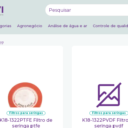
gorias
Agronegócio
Análise de água e ar
Controle de quali
 17
filtros para seringas
filtros para seringas
-1322PTFE Filtro de
K18-1322PVDF Filtro de
seringa ptfe
seringa pvdf