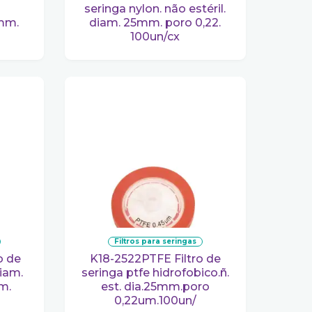
seringa nylon. não estéril.
3mm.
diam. 25mm. poro 0,22.
100un/cx
filtros para seringas
K18-2522PTFE Filtro de
diam.
seringa ptfe hidrofobico.ñ.
m.
est. dia.25mm.poro
0,22um.100un/