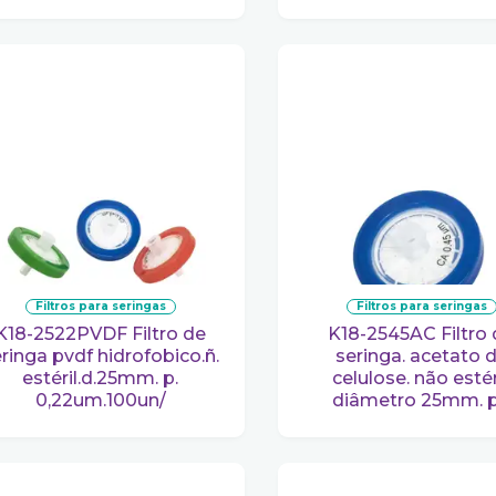
filtros para seringas
filtros para seringas
PVDF Filtro de
K18-2545AC Filtro de
ringa pvdf hidrofobico.ñ.
seringa. acetato 
estéril.d.25mm. p.
celulose. não estéri
0,22um.100un/
diâmetro 25mm. 