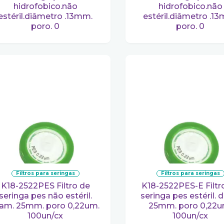
hidrofobico.não
hidrofobico.não
estéril.diâmetro .13mm.
estéril.diâmetro .1
poro. 0
poro. 0
filtros para seringas
filtros para seringas
K18-2522PES Filtro de
K18-2522PES-E Filtro de
seringa pes não estéril.
seringa pes estéril. 
iam. 25mm. poro 0,22um.
25mm. poro 0,22u
100un/cx
100un/cx