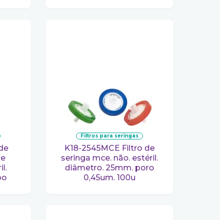
filtros para seringas
K18-2545MCE Filtro de
de
seringa mce. não. estéril.
l.
diâmetro. 25mm. poro
po
0,45um. 100u