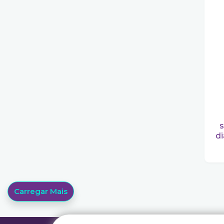
s
d
Carregar Mais