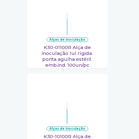
alças de inoculação
K30-01100R Alça de
inoculação 1ul rígida.
ponta agulha estéril.
emb.ind. 100un/pc
alças de inoculação
K30-10100R Alça de