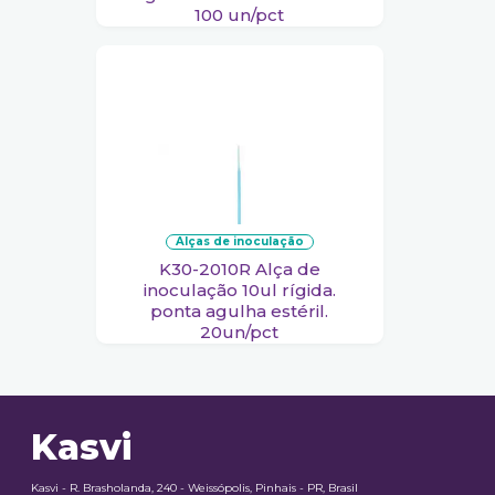
100 un/pct
alças de inoculação
K30-2010R Alça de
inoculação 10ul rígida.
ponta agulha estéril.
20un/pct
Kasvi
Kasvi - R. Brasholanda, 240 - Weissópolis, Pinhais - PR, Brasil