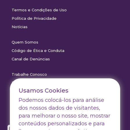
Termos e Condições de Uso
Política de Privacidade
Notícias
Quem Somos
Código de Ética e Conduta
Canal de Denúncias
Trabalhe Conosco
Drive Certificados
Usamos Cookies
Drive Outlet
Podemos colocá-los para análise
Drive Marketing
dos nossos dados de visitantes,
para melhorar o nosso site, mostrar
conteúdos personalizados e para