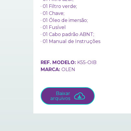
· 01 Filtro verde;
· 01 Chave;
· 01 Óleo de imersão;
· 01 Fusível
· 01 Cabo padrão ABNT;
· 01 Manual de Instruções
REF. MODELO:
K55-OIB
MARCA:
OLEN
Baixar
arquivos