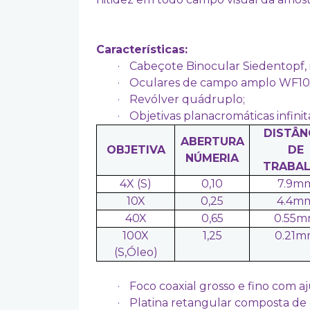
Características:
·
Cabeçote Binocular Siedentopf, 
·
Oculares de campo amplo WF10X
·
Revólver quádruplo;
·
Objetivas planacromáticas infinit
DISTÂN
ABERTURA
OBJETIVA
DE
NÚMERIA
TRABA
4X (S)
0,10
7.9m
10X
0,25
4.4m
40X
0,65
0.55
100X
1,25
0.21
(S,Óleo)
·
Foco coaxial grosso e fino com aj
·
Platina retangular composta de