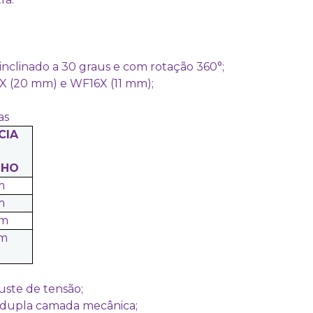
inclinado a 30 graus e com rotação 360°;
 (20 mm) e WF16X (11 mm);
as
CIA
LHO
m
m
mm
mm
uste de tensão;
 dupla camada mecânica;