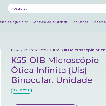
álise de água e ar
Controle de qualidade
Indústrias
Laborató
Microscópios
K55-OIB Microscópio ótica infinita (uis) binocula
Início
K55-OIB Microscópio
Ótica Infinita (uis)
Binocular. Unidade
SKU
I001317