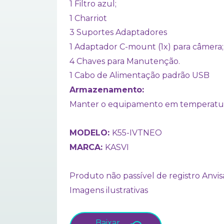
1 Filtro azul;
1 Charriot
3 Suportes Adaptadores
1 Adaptador C-mount (1x) para câmera;
4 Chaves para Manutenção.
1 Cabo de Alimentação padrão USB
Armazenamento:
Manter o equipamento em temperatura a
MODELO:
K55-IVTNEO
MARCA:
KASVI
Produto não passível de registro Anvis
Imagens ilustrativas
Baixar