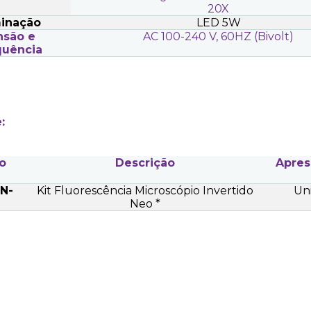
20X
minação
LED 5W
nsão e
AC 100-240 V, 60HZ (Bivolt)
quência
:
o
Descrição
Apres
TN-
Kit Fluorescência Microscópio Invertido
Un
Neo *