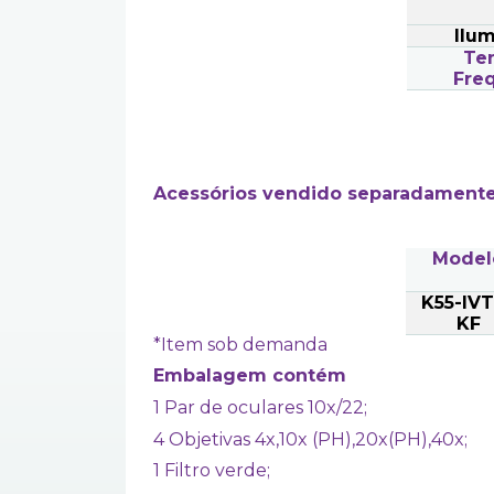
Ilu
Te
Fre
Acessórios vendido separadamente
Model
K55-IV
KF
*Item sob demanda
Embalagem contém
1 Par de oculares 10x/22;
4 Objetivas 4x,10x (PH),20x(PH),40x;
1 Filtro verde;