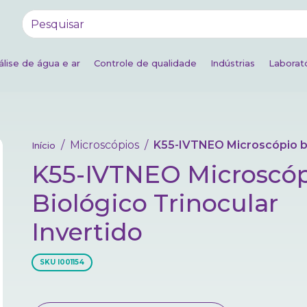
álise de água e ar
Controle de qualidade
Indústrias
Laborató
Microscópios
K55-IVTNEO Microscópio biológico trinocular in
Início
K55-IVTNEO Microscópio
Biológico Trinocular
Invertido
SKU
I001154