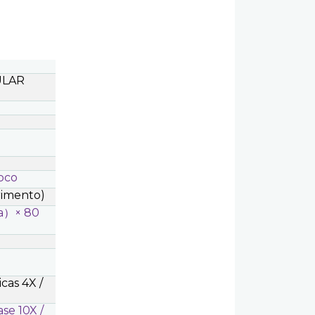
ULAR
foco
imento)
a
）
× 80
cas 4X /
ase 10X /