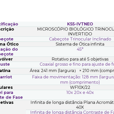
ificação
K55-IVTNEO
crição
MICROSCÓPIO BIOLÓGICO TRINOC
INVERTIDO
beçote
Cabeçote Trinocular Inclinado
ma Ótico
Sistema de Ótica infinita
nação do
45°
beçote
vólver
Rotativo para até 5 objetivas
juste
Coaxial grosso e fino para ajuste de 
atina
Área: 241 mm (largura
）
× 210 mm (compr
arriot
Faixa de movimentação: 128 mm (largur
mm (comprimento)
ulares
WF10X/22
l para
10x 20x e 40x
te de Fase
etivas
Infinita de longa distância Plana Acromáti
40X
Infinita de longa distância Contraste de F