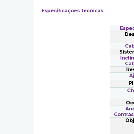
Especificações técnicas
Espec
Des
Ca
Siste
Incli
Ca
Re
A
Pl
Ch
Oc
Ane
Contras
Obj