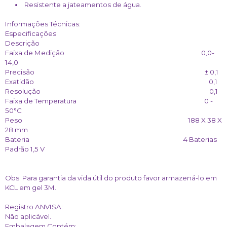
Resistente a jateamentos de água.
Informações Técnicas:
Especificações
Descrição
Faixa de Medição 0,0-
14,0
Precisão ± 0,1
Exatidão 0,1
Resolução 0,1
Faixa de Temperatura 0 -
50°C
Peso 188 X 38 X
28 mm
Bateria 4 Baterias
Padrão 1,5 V
Obs: Para garantia da vida útil do produto favor armazená-lo em
KCL em gel 3M.
Registro ANVISA:
Não aplicável.
Embalagem Contém: