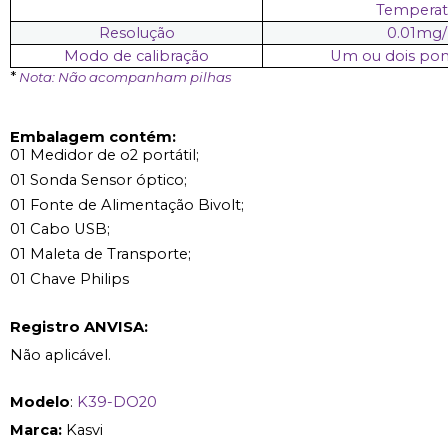
Temperatu
Resolução
0.01mg/
Modo de calibração
Um ou dois pont
*
Nota: Não acompanham pilhas
Embalagem contém:
01 Medidor de o2 portátil;
01 Sonda Sensor óptico;
01 Fonte de Alimentação Bivolt;
01 Cabo USB;
01 Maleta de Transporte;
01 Chave Philips
Registro ANVISA:
Não aplicável.
Modelo
:
K39-DO20
Marca:
Kasvi