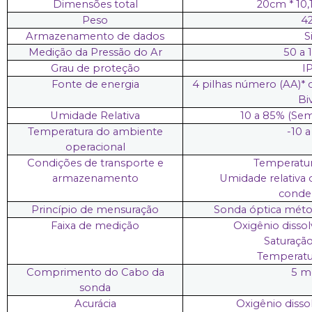
Dimensões total
20cm * 10,
Peso
4
Armazenamento de dados
S
Medição da Pressão do Ar
50 a 
Grau de proteção
I
Fonte de energia
4 pilhas número (AA)* 
Biv
Umidade Relativa
10 a 85% (Se
Temperatura do ambiente
-10 a
operacional
Condições de transporte e
Temperatura
armazenamento
Umidade relativa 
conde
Princípio de mensuração
Sonda óptica méto
Faixa de medição
Oxigênio dissol
Saturação
Temperatur
Comprimento do Cabo da
5 m
sonda
Acurácia
Oxigênio disso