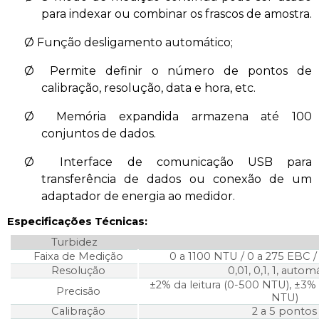
para indexar ou combinar os frascos de amostra.
Ø
Função desligamento automático;
Ø
Permite definir o número de pontos de
calibração, resolução, data e hora, etc.
Ø
Memória expandida armazena até 100
conjuntos de dados.
Ø
Interface de comunicação USB para
transferência de dados ou conexão de um
adaptador de energia ao medidor.
Especificações Técnicas:
Turbidez
Faixa de Medição
0 a 1100 NTU / 0 a 275 EBC 
Resolução
0,01, 0,1, 1, autom
±2% da leitura (0-500 NTU), ±3% 
Precisão
NTU)
Calibração
2 a 5 pontos