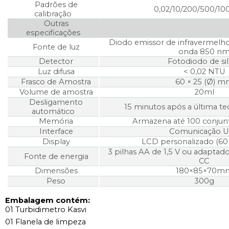
Padrões de
0,02/10/200/500/1
calibração
Outras
especificações
Diodo emissor de infravermel
Fonte de luz
onda 850 n
Detector
Fotodiodo de sil
Luz difusa
< 0,02 NTU
Frasco de Amostra
60 × 25 (Ø) 
Volume de amostra
20ml
Desligamento
15 minutos após a última te
automático
Memória
Armazena até 100 conjun
Interface
Comunicação 
Display
LCD personalizado (6
3 pilhas AA de 1,5 V ou adaptado
Fonte de energia
CC
Dimensões
180×85×70m
Peso
300g
Embalagem contém:
01 Turbidimetro Kasvi
01 Flanela de limpeza