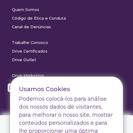
Quem Somos
Código de Ética e Conduta
Canal de Denúncias
Trabalhe Conosco
Drive Certificados
Drive Outlet
Drive Marketing
Usamos Cookies
Podemos colocá-los para análise
dos nossos dados de visitantes,
para melhorar o nosso site, mostrar
conteúdos personalizados e para
Faça login para ver o
lhe proporcionar uma óptima
preço e fechar pedidos