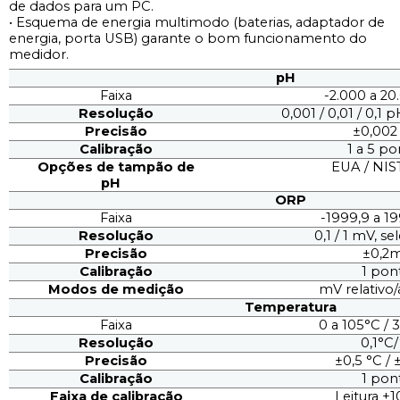
de dados para um PC.
• Esquema de energia multimodo (baterias, adaptador de
energia, porta USB) garante o bom funcionamento do
medidor.
pH
Faixa
-2.000 a 2
Resolução
0,001 / 0,01 / 0,1 
Precisão
±0,002
Calibração
1 a 5 p
Opções de tampão de
EUA / NIS
pH
ORP
Faixa
-1999,9 a 1
Resolução
0,1 / 1 mV, se
Precisão
±0,2
Calibração
1 pon
Modos de medição
mV relativo
Temperatura
Faixa
0 a 105°C / 3
Resolução
0,1°C
Precisão
±0,5 °C / 
Calibração
1 pon
Faixa de calibração
Leitura ±