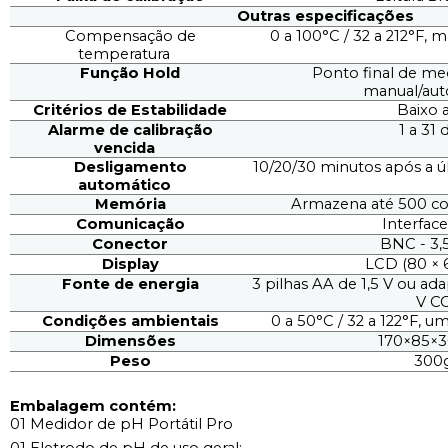
Outras especificações
Compensação de
0 a 100°C / 32 a 212°F,
temperatura
Função Hold
Ponto final de med
manual/aut
Critérios de Estabilidade
Baixo 
Alarme de calibração
1 a 31 
vencida
Desligamento
10/20/30 minutos após a ú
automático
Memória
Armazena até 500 co
Comunicação
Interfac
Conector
BNC - 3
Display
LCD (80 ×
Fonte de energia
3 pilhas AA de 1,5 V ou ad
V C
Condições ambientais
0 a 50°C / 32 a 122°F, u
Dimensões
170×85
Peso
300
Embalagem contém:
01 Medidor de pH Portátil Pro