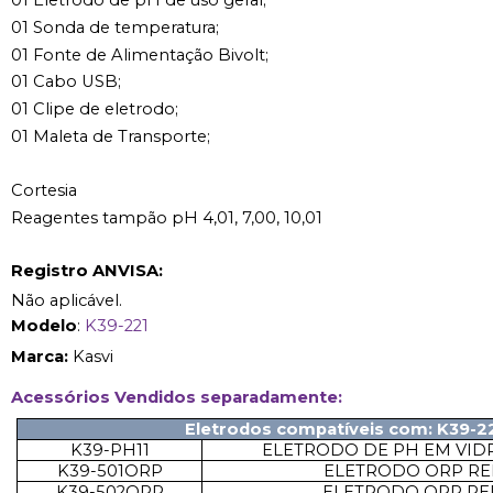
01 Eletrodo de pH de uso geral;
01 Sonda de temperatura;
01 Fonte de Alimentação Bivolt;
01 Cabo USB;
01 Clipe de eletrodo;
01 Maleta de Transporte;
Cortesia
Reagentes tampão pH 4,01, 7,00, 10,01
Registro ANVISA:
Não aplicável.
Modelo
:
K39-221
Marca:
Kasvi
Acessórios Vendidos separadamente:
Eletrodos compatíveis com: K39-2
K39-PH11
ELETRODO DE PH EM VID
K39-501ORP
ELETRODO ORP RE
K39-502ORP
ELETRODO ORP RE