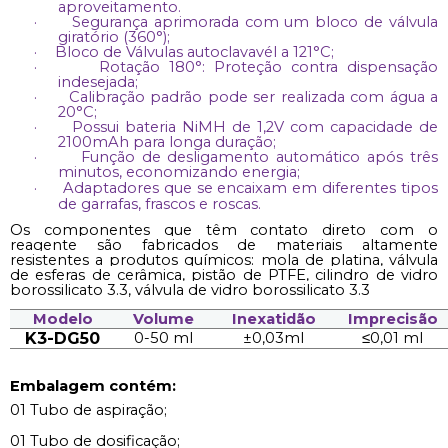
aproveitamento.
·
Segurança aprimorada com um bloco de válvula
giratório (360°);
·
Bloco de Válvulas autoclavavél a 121°C;
·
Rotação 180°: Proteção contra dispensação
indesejada;
·
Calibração padrão pode ser realizada com água a
20°C;
·
Possui bateria NiMH de 1,2V com capacidade de
2100mAh para longa duração;
·
Função de desligamento automático após três
minutos, economizando energia;
·
Adaptadores que se encaixam em diferentes tipos
de garrafas, frascos e roscas.
Os componentes que têm contato direto com o
reagente são fabricados de materiais altamente
resistentes a produtos químicos: mola de platina, válvula
de esferas de cerâmica, pistão de PTFE, cilindro de vidro
borossilicato 3.3, válvula de vidro borossilicato 3.3
Modelo
Volume
Inexatidão
Imprecisão
K3-DG50
0-50 ml
±0,03ml
≤0,01 ml
Embalagem contém:
01 Tubo de aspiração;
01 Tubo de dosificação;